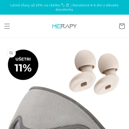
Prejsť
Letné zľavy až 20% na všetko 🏷️ ⏰ | Doručenie 4-6 dní z dôvodu
na
dovolenky
obsah
Košík
Prejsť na
informácie
o produkte