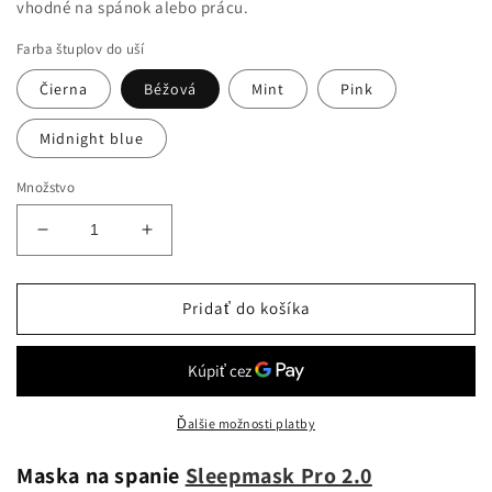
vhodné na spánok alebo prácu.
Farba štuplov do uší
Čierna
Béžová
Mint
Pink
Midnight blue
Množstvo
Znížiť
Zvýšiť
množstvo
množstvo
pre
pre
Maska
Maska
Pridať do košíka
na
na
spanie
spanie
+
+
Štuple
Štuple
do
do
Ďalšie možnosti platby
uší
uší
Maska na spanie
Sleepmask Pro 2.0