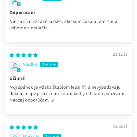
Odporúčam
Nie sú síce až také mäkké, ako som čakala, ale tlmia
výborne a netlačia.
26/11/25
Vladka
Účinné
Moj spánok je vďaka štuplom lepší 😊 a nevypadavaju
dokonca aj v práci či pri čítaní knihy ich rada používam.
Naozaj odporúčam ☺️
30/10/25
Mária B.