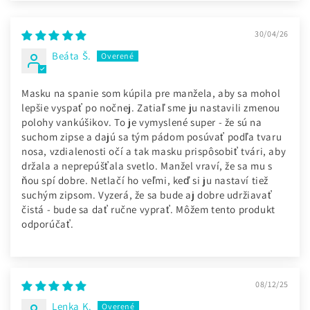
30/04/26
Beáta Š.
Masku na spanie som kúpila pre manžela, aby sa mohol
lepšie vyspať po nočnej. Zatiaľ sme ju nastavili zmenou
polohy vankúšikov. To je vymyslené super - že sú na
suchom zipse a dajú sa tým pádom posúvať podľa tvaru
nosa, vzdialenosti očí a tak masku prispôsobiť tvári, aby
držala a neprepúšťala svetlo. Manžel vraví, že sa mu s
ňou spí dobre. Netlačí ho veľmi, keď si ju nastaví tiež
suchým zipsom. Vyzerá, že sa bude aj dobre udržiavať
čistá - bude sa dať ručne vyprať. Môžem tento produkt
odporúčať.
08/12/25
Lenka K.