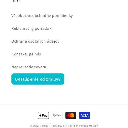
Info
Všeobecné obchodné podmienky
Reklamačný poriadok
Ochrana osobných údajov
Kontaktujte nás
Neprevzatie tovaru
Odstúpenie od zmluvy
Spôsoby
platby
© 2026,
Merapy - Pomôcky pre lepší deň
Používa Merapy