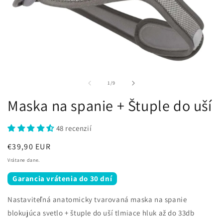
Otvoriť
médium
1
z
1
/
9
v
modálnom
Maska na spanie + Štuple do uší
okne
48 recenzií
Normálna
€39,90 EUR
cena
Vrátane dane.
Garancia vrátenia do 30 dní
Nastaviteľná anatomicky tvarovaná maska na spanie
blokujúca svetlo + štuple do uší tlmiace hluk až do 33db